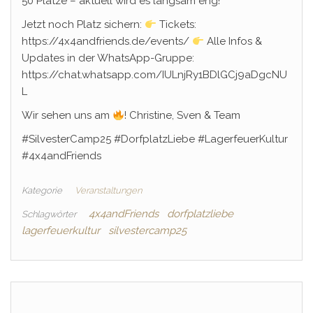
50 Plätze – aktuell wird es langsam eng!
Jetzt noch Platz sichern:
Tickets:
https://4x4andfriends.de/events/
Alle Infos &
Updates in der WhatsApp-Gruppe:
https://chat.whatsapp.com/IULnjRy1BDlGCj9aDgcNU
L
Wir sehen uns am
! Christine, Sven & Team
#SilvesterCamp25 #DorfplatzLiebe #LagerfeuerKultur
#4x4andFriends
Kategorie
Veranstaltungen
4x4andFriends
dorfplatzliebe
Schlagwörter
lagerfeuerkultur
silvestercamp25