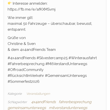
Interesse anmelden:
https://fb.me/e/afKXMSvmj
Wie immer gilt:
maximal 50 Fahrzeuge – überschaubar, bewusst,
entspannt.
Grüße von
Christine & Sven
& dem 4x4andFriends Team
#4x4andFriends #Silvestercamp25 #Winterausfahrt
#Fahrerbesprechung #MitVerstandUnterwegs
#OffroadCommunity
#RücksichtImVerkehr #GemeinsamUnterwegs
#Sommerfest2026
Kategorie
Veranstaltungen
4x4andFriends
fahrerbesprechung
Schlagwörter
gemeinsamunterwegs
mitverstandunterwegs