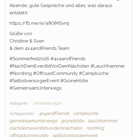
Abende, gute Gespräche und alles, was daraus
entsteht.
https://fb.me/e/afKXMSvmj
Grüße von
Christine & Sven
& dem 4x4andFriends Team
#Sommerfest2026 #4x4andFriends
#NachDemEventIstVorDemNächsten #Lauchhammer
#Nordring #OffroadCommunity #Campküche
#SelbstversorgerEvent #GrüneHölle
#GemeinsamUnterwegs
Kategorie
Veranstaltungen
4x4andFriends
campküche
Schlagwörter
gemeinsamunterwegs
grünehölle
lauchhammer
nachdemeventistvordemnächsten
nordring
offroadcommunity
selbstversorgerevent