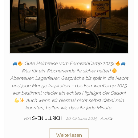
Gute Heimreise vom FernwehCamp 2025!
Was für ein Wochenende ihr sicher hattet!
Abenteuer, Lagerfeuer, Gespräche bis spät in die Nacht
und jede Menge Inspiration – das FernwehCamp 2025
war bestimmt wieder ein echtes Highlight der Saison!
Auch wenn wir diesmal nicht selbst dabei sein
konnten, hoffen wir, dass ihr jede Minute…
Von
SVEN ULLRICH
26. Oktober 2025
Aus
Weiterlesen