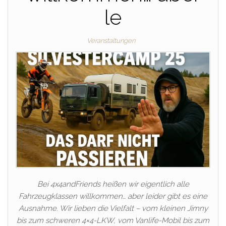
le
Veranstaltungen
Bei 4x4andFriends heißen wir eigentlich alle
Fahrzeugklassen willkommen… aber leider gibt es eine
Ausnahme. Wir lieben die Vielfalt – vom kleinen Jimny
bis zum schweren 4×4-LKW, vom Vanlife-Mobil bis zum