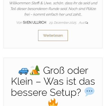
Willkommen Steffi & Uwe, schön, dass ihr da seid und
Teil dieser besonderen Runde seid. Noch sind Plätze
frei – kommt einfach her und zahlt…
Von
SVEN ULLRICH
29. Dezember 2025
Aus
Weiterlesen
Groß oder
Klein – Was ist das
bessere Setup?