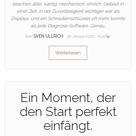
bisschen älter, kantig, mechanisch, ehrlich. Gebaut in
einer Zeit, in der Zuverlässigkeit wichtiger war als
Displays, und ein Schraubenschlüssel oft mehr konnte
als jede Diagnose-Software. Genau…
Von
SVEN ULLRICH
16. Januar 2026
Aus
Weiterlesen
Ein Moment, der
den Start perfekt
einfängt.