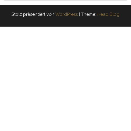
Stolz präsentiert von
WordPress
|
Theme:
Head Blog