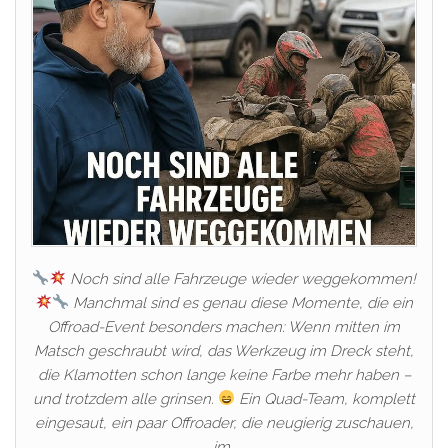
Noch sind alle Fahrzeuge wieder weggekommen!
Manchmal sind es genau diese Momente, die ein
Offroad-Event besonders machen: Wenn mitten im
Matsch geschraubt wird, das Werkzeug im Dreck steht,
die Klamotten schon lange keine Farbe mehr haben –
und trotzdem alle grinsen.
Ein Quad-Team, komplett
eingesaut, ein paar Offroader, die neugierig zuschauen,
im…