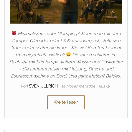
Minimalismus oder Glamping? Wenn man mit dem
Camper, Offroader oder LKW unterwegs ist, stellt sich
früher oder später die Frage: Wie viel Komfort braucht
man eigentlich wirklich?
Die einen schlafen im
Dachzelt mit Stirnlampe, kaltem Wasser und Gaskocher
– die anderen reisen mit Heizung, Dusche und
Espressomaschine an Bord. Und ganz ehrlich? Beides…
Von
SVEN ULLRICH
14. November 2025
Aus
Weiterlesen