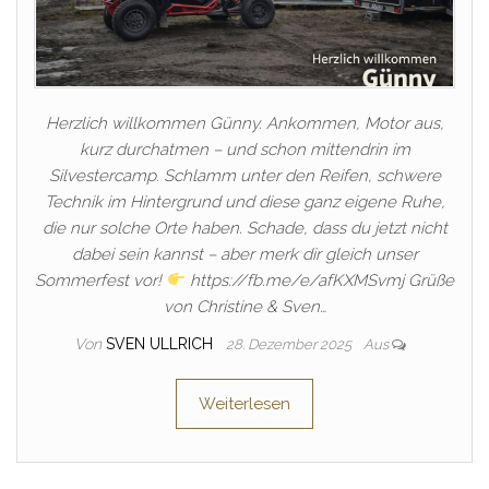
Herzlich willkommen Günny. Ankommen, Motor aus,
kurz durchatmen – und schon mittendrin im
Silvestercamp. Schlamm unter den Reifen, schwere
Technik im Hintergrund und diese ganz eigene Ruhe,
die nur solche Orte haben. Schade, dass du jetzt nicht
dabei sein kannst – aber merk dir gleich unser
Sommerfest vor!
https://fb.me/e/afKXMSvmj Grüße
von Christine & Sven…
Von
SVEN ULLRICH
28. Dezember 2025
Aus
Weiterlesen