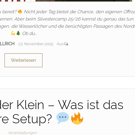
u bereit?
Nicht jeder Tag bietet die Chance, den eigenen Offroa
lernen. Aber beim Silvestercamp 25/26 kannst du genau das tun:
ungen, die Wasserlöcher und die berüchtigten Passagen des Nordr
Ob du…
ULLRICH
23. November 2025
Aus
Weiterlesen
r Klein – Was ist das
re Setup?
Veranstaltungen