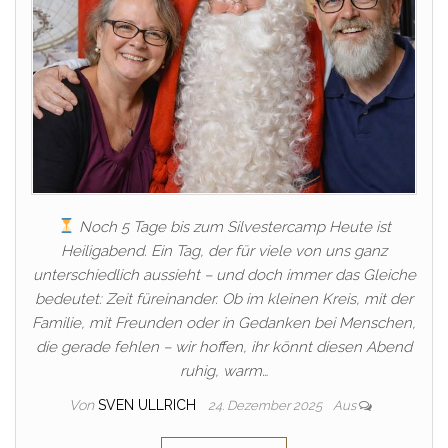
Noch 5 Tage bis zum Silvestercamp Heute ist
Heiligabend. Ein Tag, der für viele von uns ganz
unterschiedlich aussieht – und doch immer das Gleiche
bedeutet: Zeit füreinander. Ob im kleinen Kreis, mit der
Familie, mit Freunden oder in Gedanken bei Menschen,
die gerade fehlen – wir hoffen, ihr könnt diesen Abend
ruhig, warm…
Von
SVEN ULLRICH
24. Dezember 2025
Aus