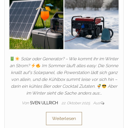
Solar oder Generator? – Wie kommt ihr im Winter
an Strom?
Im Sommer läuft alles easy: Die Sonne
knallt auf’s Solarpanel, die Powerstation lädt sich ganz
von allein, und die Kühlbox summt leise vor sich hin –
darin ein kühles Bier oder Cocktail Zutaten.
Aber
im Winter sieht die Sache anders aus:…
Von
SVEN ULLRICH
22. Oktober 2025
Aus
Weiterlesen