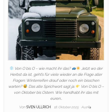
Von O bis O – wie macht ihr das?
Jetzt wo der
Herbst da ist, geht’s für viele wieder an die Frage aller
Fragen: Winterreifen drauf oder noch ein bisschen
warten?
Das alte Sprichwort sagt ja:
Von O bis O –
von Oktober bis Ostern. Wie handhabt ihr das mit
euren…
Von
SVEN ULLRICH
18. Oktober 2025
Aus