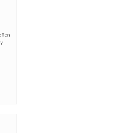
ffen
ny