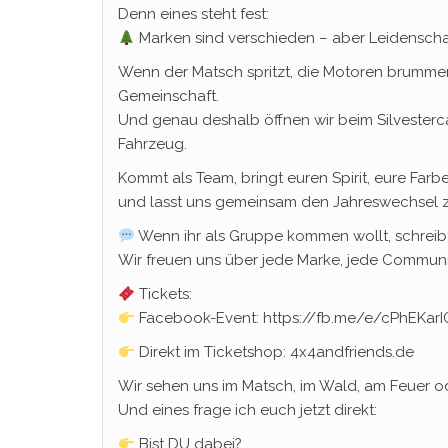
Denn eines steht fest:
Marken sind verschieden – aber Leidenschaf
Wenn der Matsch spritzt, die Motoren brummen, 
Gemeinschaft.
Und genau deshalb öffnen wir beim Silvesterc
Fahrzeug.
Kommt als Team, bringt euren Spirit, eure Far
und lasst uns gemeinsam den Jahreswechsel z
Wenn ihr als Gruppe kommen wollt, schreibt
Wir freuen uns über jede Marke, jede Communi
Tickets:
Facebook-Event: https://fb.me/e/cPhEKarI
Direkt im Ticketshop: 4x4andfriends.de
Wir sehen uns im Matsch, im Wald, am Feuer 
Und eines frage ich euch jetzt direkt:
Bist DU dabei?