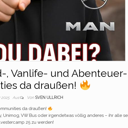
d-, Vanlife- und Abenteuer-
ies da draußen!
Von
SVEN ULLRICH
r 2025
Aus
Communities da draußen!
ny, Unimog, VW Bus oder irgendetwas völlig anderes – ihr alle se
Silvestercamp 25 zu werden!