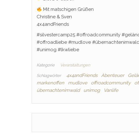
Mit matschigen Grüßen
Christine & Sven
4x4andFriends
#silvestercamp25 #offroadcommunity #gelän
#offroadliebe #mudlove #übernachtenimwald #v
#unimog #lkwliebe
Kategorie
Veranstaltungen
4x4andFriends
Abenteuer
Gelä
Schlagwörter
markenoffen
mudlove
offroadcommunity
of
übernachtenimwald
unimog
Vanlife