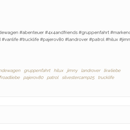
dewagen #abenteuer #4x4andfriends #gruppenfahrt #markeno
anlife #trucklife #pajerov80 #landrover #patrol #hilux #jim
ndewagen
gruppenfahrt
hilux
jimny
landrover
lkwliebe
froadliebe
pajerov80
patrol
silvestercamp25
trucklife