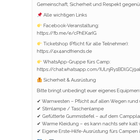
Gemeinschaft, Sicherheit und Respekt gegenüb
Alle wichtigen Links
Facebook-Veranstaltung:
https://fb.me/e/cPhEKarIG
Ticketshop (Pflicht für alle Teilnehmer):
https://4x4andfriends.de
WhatsApp-Gruppe fürs Camp:
https://chat.whatsapp.com/IULnjRy1BDlGCj
Sicherheit & Ausrüstung
Bitte bringt unbedingt euer eigenes Equipment 
✔ Warnwesten – Pflicht auf allen Wegen rund 
✔ Stirnlampe / Taschenlampe
✔ Gefütterte Gummistiefel – auf dem Camp­plat
✔ Warme Kleidung – es kann nachts sehr kalt
✔ Eigene Erste-Hilfe-Ausrüstung fürs Campen