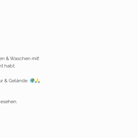
ken & Waschen mit!
t habt.
ur & Gelände.
gesehen.