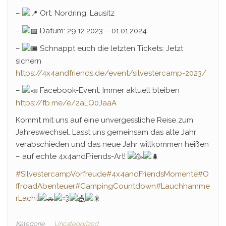
–
Ort: Nordring, Lausitz
–
Datum: 29.12.2023 – 01.01.2024
–
Schnappt euch die letzten Tickets: Jetzt
sichern
https://4x4andfriends.de/event/silvestercamp-2023/
–
Facebook-Event: Immer aktuell bleiben
https://fb.me/e/2aLQ0JaaA
Kommt mit uns auf eine unvergessliche Reise zum
Jahreswechsel. Lasst uns gemeinsam das alte Jahr
verabschieden und das neue Jahr willkommen heißen
– auf echte 4x4andFriends-Art!
#SilvestercampVorfreude
#4x4andFriendsMomente
#O
ffroadAbenteuer
#CampingCountdown
#Lauchhamme
rLacht
Kategorie
Uncategorized