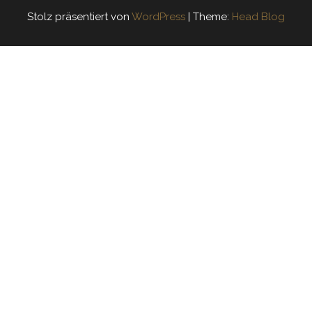
Stolz präsentiert von
WordPress
|
Theme:
Head Blog