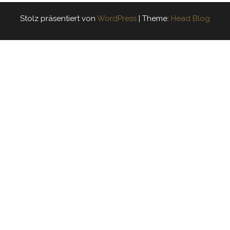
Stolz präsentiert von
WordPress
|
Theme:
Head Blog