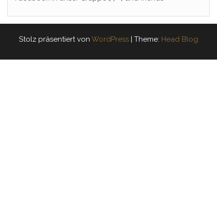
Stolz präsentiert von
WordPress
|
Theme:
Head Blog